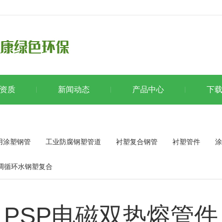
资质
新闻动态
产品中心
下
用涂塑钢管
工业防腐钢塑管道
衬塑复合钢管
衬塑管件
涂
调循环水钢塑复合
PSP电磁双热熔管件